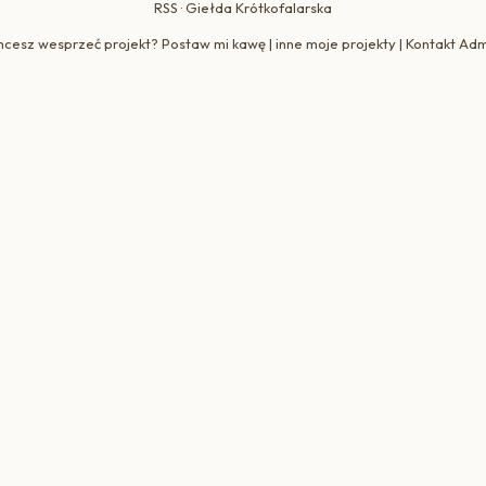
RSS
·
Giełda Krótkofalarska
hcesz wesprzeć projekt?
Postaw mi kawę
|
inne moje projekty
|
Kontakt Adm