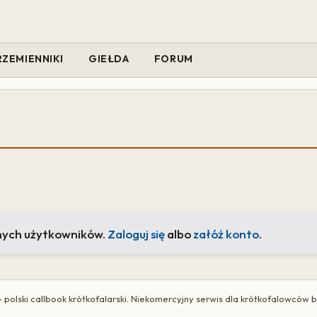
RZEMIENNIKI
GIEŁDA
FORUM
nych użytkowników.
Zaloguj się
albo
załóż konto
.
 polski callbook krótkofalarski. Niekomercyjny serwis dla krótkofalowców 