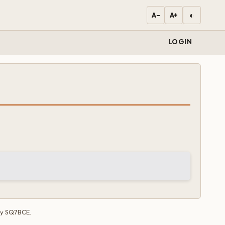
◐
A−
A+
LOGIN
by
SQ7BCE
.