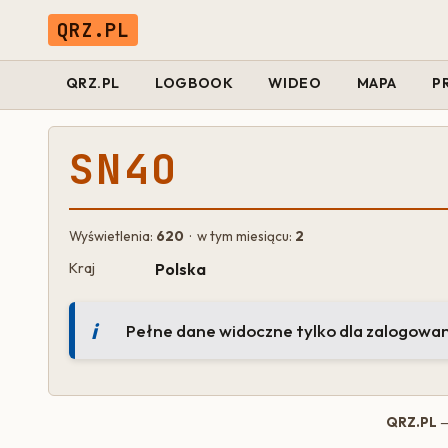
QRZ.PL
QRZ.PL
LOGBOOK
WIDEO
MAPA
P
SN4O
Wyświetlenia:
620
· w tym miesiącu:
2
Kraj
Polska
Pełne dane widoczne tylko dla zalogowa
QRZ.PL
—